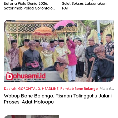
Euforia Piala Dunia 2026,
Sulut Sukses Laksanakan
Satbrimob Polda Gorontalo
RAT
Gelar Nobar dan Turnamen
Domino
Daerah
,
GORONTALO
,
HEADLINE
,
Pemkab Bone Bolango
Maret 6,
2025
Wabup Bone Bolango, Risman Tolingguhu Jalani
Prosesi Adat Moloopu