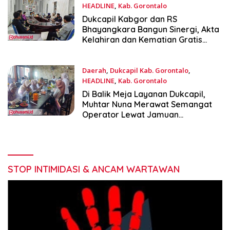
HEADLINE
,
Kab. Gorontalo
Januari 15, 2026
Dukcapil Kabgor dan RS
Bhayangkara Bangun Sinergi, Akta
Kelahiran dan Kematian Gratis
untuk Pasien
Daerah
,
Dukcapil Kab. Gorontalo
,
HEADLINE
,
Kab. Gorontalo
Januari 14, 2026
Di Balik Meja Layanan Dukcapil,
Muhtar Nuna Merawat Semangat
Operator Lewat Jamuan
Sederhana
STOP INTIMIDASI & ANCAM WARTAWAN