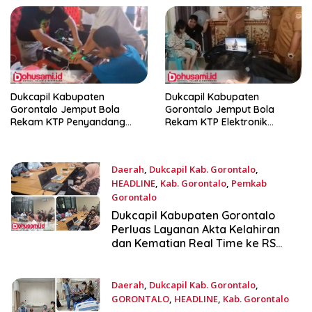
Dukcapil Kabupaten
Dukcapil Kabupaten
Gorontalo Jemput Bola
Gorontalo Jemput Bola
Rekam KTP Penyandang
Rekam KTP Elektronik
Disabilitas di Duwanga
Warga Disabilitas Tuna
Daksa di Desa Luwoo
Daerah
,
Dukcapil Kab. Gorontalo
,
HEADLINE
,
Kab. Gorontalo
,
Pemkab
Gorontalo
April 25, 2026
Dukcapil Kabupaten Gorontalo
Perluas Layanan Akta Kelahiran
dan Kematian Real Time ke RS
Bhayangkara
Daerah
,
Dukcapil Kab. Gorontalo
,
GORONTALO
,
HEADLINE
,
Kab. Gorontalo