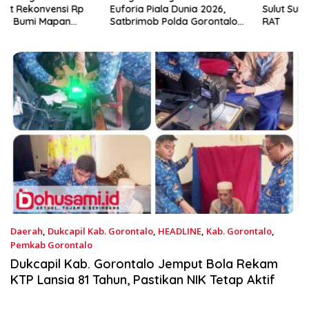
Euforia Piala Dunia 2026,
Sulut Sukses Laksanakan
Satbrimob Polda Gorontalo
RAT
Gelar Nobar dan Turnamen
Domino
Daerah
,
Dukcapil Kab. Gorontalo
,
HEADLINE
,
Kab. Gorontalo
,
Pemkab Gorontalo
Juli 24, 2026
Dukcapil Kab. Gorontalo Jemput Bola Rekam
KTP Lansia 81 Tahun, Pastikan NIK Tetap Aktif