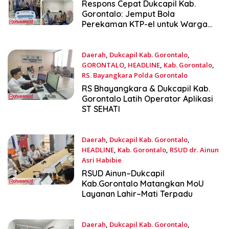
Maret 7, 2026
Respons Cepat Dukcapil Kab.
Gorontalo: Jemput Bola
Perekaman KTP-el untuk Warga
Sakit di RSUD Aloe Saboe
Daerah
,
Dukcapil Kab. Gorontalo
,
GORONTALO
,
HEADLINE
,
Kab. Gorontalo
,
RS. Bayangkara Polda Gorontalo
Februari 4, 2026
RS Bhayangkara & Dukcapil Kab.
Gorontalo Latih Operator Aplikasi
ST SEHATI
Daerah
,
Dukcapil Kab. Gorontalo
,
HEADLINE
,
Kab. Gorontalo
,
RSUD dr. Ainun
Asri Habibie
Januari 21, 2026
RSUD Ainun–Dukcapil
Kab.Gorontalo Matangkan MoU
Layanan Lahir–Mati Terpadu
Daerah
,
Dukcapil Kab. Gorontalo
,