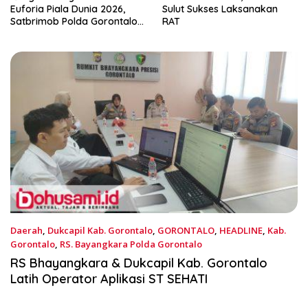
Sulut Sukses Laksanakan
Wakil Jaksa Agung,
RAT
Santrawan Diundang Khusus
Hashim
Daerah
,
Dukcapil Kab. Gorontalo
,
GORONTALO
,
HEADLINE
,
Kab.
Gorontalo
,
RS. Bayangkara Polda Gorontalo
Februari 4, 2026
RS Bhayangkara & Dukcapil Kab. Gorontalo
Latih Operator Aplikasi ST SEHATI