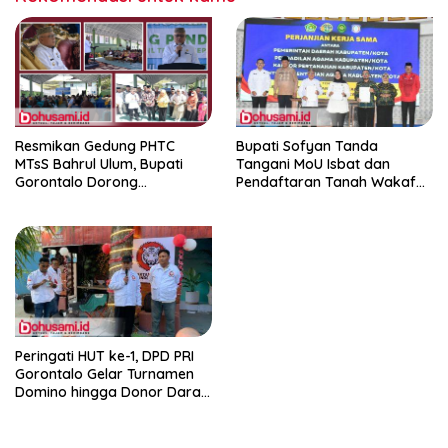
Resmikan Gedung PHTC
Bupati Sofyan Tanda
MTsS Bahrul Ulum, Bupati
Tangani MoU Isbat dan
Gorontalo Dorong
Pendaftaran Tanah Wakaf
Peningkatan Prestasi Santri
Terpadu
Peringati HUT ke-1, DPD PRI
Gorontalo Gelar Turnamen
Domino hingga Donor Darah
dan Pacu Konsolidasi Menuju
Pemilu