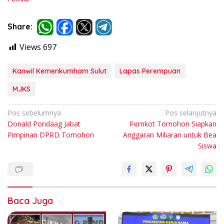
Share:
Views
697
Kanwil Kemenkumham Sulut
Lapas Perempuan
MJKS
Navigasi
Pos sebelumnya
Pos selanjutnya
Donald Pondaag Jabat
Pemkot Tomohon Siapkan
pos
Pimpinan DPRD Tomohon
Anggaran Miliaran untuk Bea
Siswa
Baca Juga