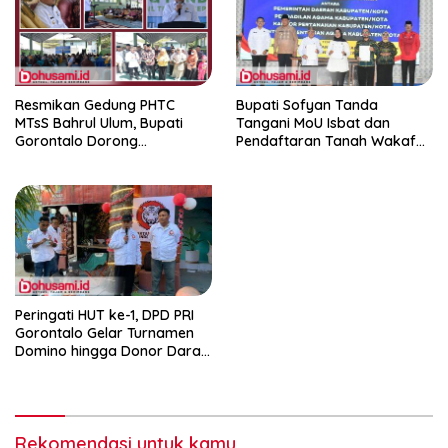
Resmikan Gedung PHTC
Bupati Sofyan Tanda
MTsS Bahrul Ulum, Bupati
Tangani MoU Isbat dan
Gorontalo Dorong
Pendaftaran Tanah Wakaf
Peningkatan Prestasi Santri
Terpadu
Peringati HUT ke-1, DPD PRI
Gorontalo Gelar Turnamen
Domino hingga Donor Darah
dan Pacu Konsolidasi Menuju
Pemilu
Rekomendasi untuk kamu