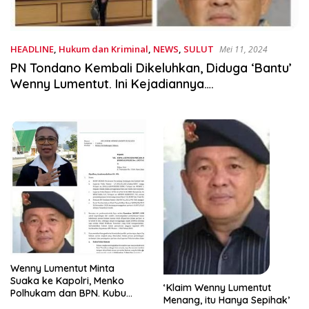
HEADLINE
,
Hukum dan Kriminal
,
NEWS
,
SULUT
Mei 11, 2024
PN Tondano Kembali Dikeluhkan, Diduga ‘Bantu’
Wenny Lumentut. Ini Kejadiannya….
Wenny Lumentut Minta
Suaka ke Kapolri, Menko
‘Klaim Wenny Lumentut
Polhukam dan BPN. Kubu
Menang, itu Hanya Sepihak’
Lawannya Tanggapi Begini…