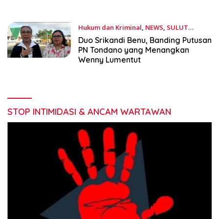
Hukum dan Kriminal
,
NEWS
,
SULUT
November 16, 2023
Duo Srikandi Benu, Banding Putusan
PN Tondano yang Menangkan
Wenny Lumentut
STOP INTIMIDASI & ANCAM WARTAWAN