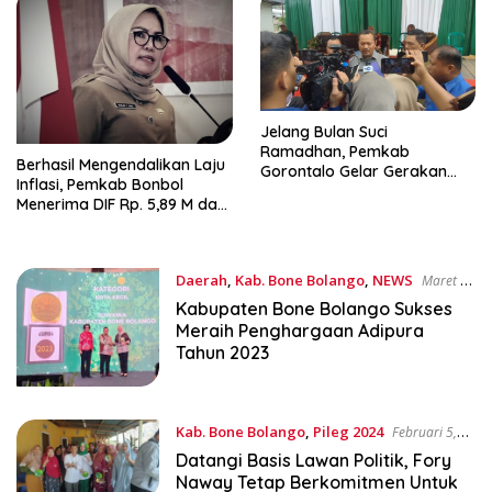
Jelang Bulan Suci
Ramadhan, Pemkab
Berhasil Mengendalikan Laju
Gorontalo Gelar Gerakan
Inflasi, Pemkab Bonbol
Pangan Murah
Menerima DIF Rp. 5,89 M dari
Kemenkeu RI
Daerah
,
Kab. Bone Bolango
,
NEWS
Maret 5,
2024
Kabupaten Bone Bolango Sukses
Meraih Penghargaan Adipura
Tahun 2023
Kab. Bone Bolango
,
Pileg 2024
Februari 5,
2024
Datangi Basis Lawan Politik, Fory
Naway Tetap Berkomitmen Untuk