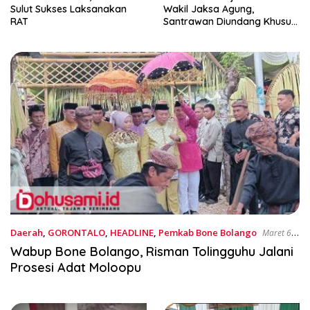
Sulut Sukses Laksanakan
Wakil Jaksa Agung,
RAT
Santrawan Diundang Khusus
Hashim
Daerah
,
GORONTALO
,
HEADLINE
,
Pemkab Bone Bolango
Maret 6,
2025
Wabup Bone Bolango, Risman Tolingguhu Jalani
Prosesi Adat Moloopu